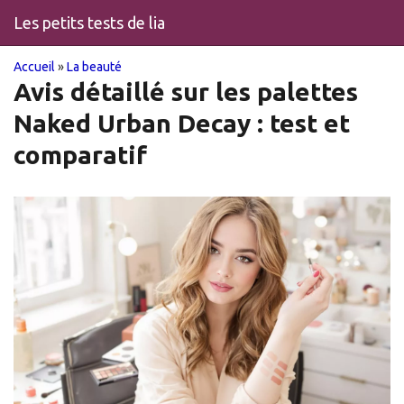
Les petits tests de lia
You
Skip
Accueil
»
La beauté
to
Avis détaillé sur les palettes
are
main
Naked Urban Decay : test et
content
here
comparatif