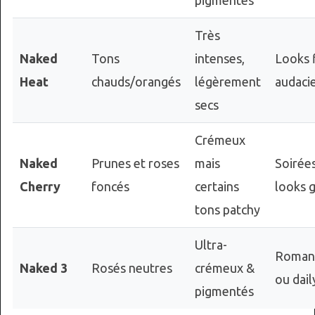
Très
Naked
Tons
intenses,
Looks 
Heat
chauds/orangés
légèrement
audaci
secs
Crémeux
Naked
Prunes et roses
mais
Soirée
Cherry
foncés
certains
looks 
tons patchy
Ultra-
Roman
Naked 3
Rosés neutres
crémeux &
ou dail
pigmentés