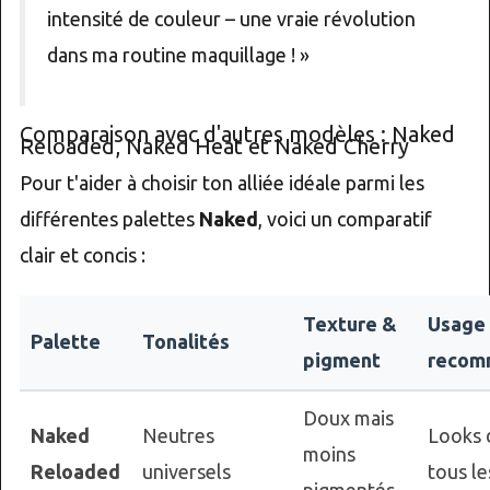
intensité de couleur – une vraie révolution
dans ma routine maquillage ! »
Comparaison avec d'autres modèles : Naked
Reloaded, Naked Heat et Naked Cherry
Pour t'aider à choisir ton alliée idéale parmi les
différentes palettes
Naked
, voici un comparatif
clair et concis :
Texture &
Usage
Palette
Tonalités
pigment
recom
Doux mais
Naked
Neutres
Looks 
moins
Reloaded
universels
tous le
pigmentés