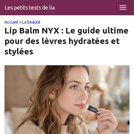
Les petits tests de lia
Toggl
navig
You
Skip
Accueil
»
La beauté
to
Lip Balm NYX : Le guide ultime
are
main
pour des lèvres hydratées et
content
here
stylées