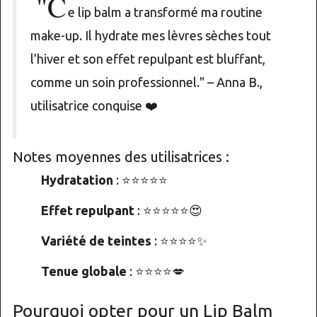
"C
e lip balm a transformé ma routine
make-up. Il hydrate mes lèvres sèches tout
l’hiver et son effet repulpant est bluffant,
comme un soin professionnel." – Anna B.,
utilisatrice conquise ❤️
Notes moyennes des utilisatrices :
Hydratation
: ⭐⭐⭐⭐⭐
Effet repulpant
: ⭐⭐⭐⭐⭐😍
Variété de teintes
: ⭐⭐⭐⭐✨
Tenue globale
: ⭐⭐⭐⭐💋
Pourquoi opter pour un Lip Balm