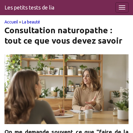
Les petits tests de lia
Toggl
navig
You
Skip
Accueil
»
La beauté
to
Consultation naturopathe :
are
main
tout ce que vous devez savoir
content
here
On me demande souvent ce que "faire de la