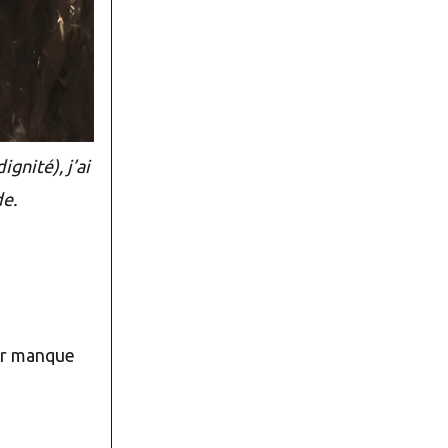
gnité), j’ai
de.
eur manque