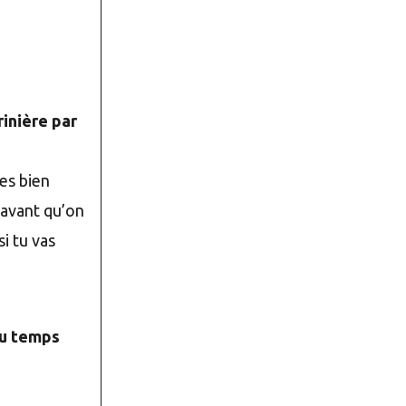
rinière par
ses bien
 avant qu’on
i tu vas
du temps