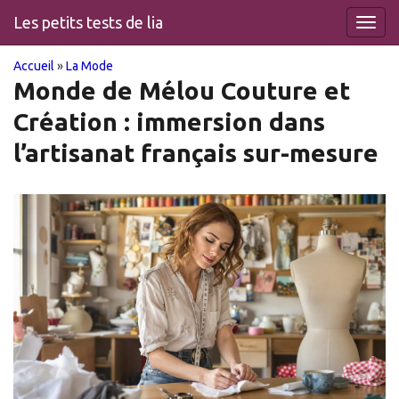
Les petits tests de lia
Toggl
navig
You
Skip
Accueil
»
La Mode
to
Monde de Mélou Couture et
are
main
Création : immersion dans
content
here
l’artisanat français sur-mesure