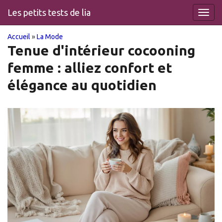
Les petits tests de lia
Toggl
navig
You
Skip
Accueil
»
La Mode
to
Tenue d'intérieur cocooning
are
main
femme : alliez confort et
content
here
élégance au quotidien